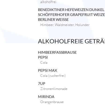
alkoholfrei
BENEDIKTINER HEFEWEIZEN DUNKEL
SCHÖFFERHOFER GRAPEFRUIT WEIZ
BERLINER WEISSE
Himbeer, Waldmeister, Holunder
ALKOHOLFREIE GETR
HIMBEERFASSBRAUSE
PEPSI
Cola
PEPSI MAX
Cola (zuckerfrei)
7UP
Zitronenlimonade
MIRINDA
Orangenbrause