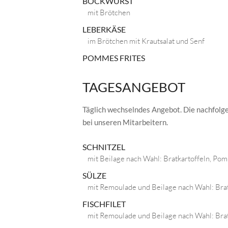
BOCKWURST
mit Brötchen
LEBERKÄSE
im Brötchen mit Krautsalat und Senf
POMMES FRITES
TAGESANGEBOT
Täglich wechselndes Angebot. Die nachfolg
bei unseren Mitarbeitern.
SCHNITZEL
mit Beilage nach Wahl: Bratkartoffeln, Pomm
SÜLZE
mit Remoulade und Beilage nach Wahl: Bratk
FISCHFILET
mit Remoulade und Beilage nach Wahl: Bratk