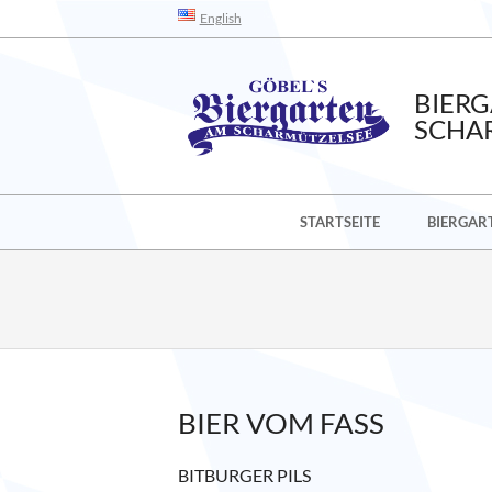
Skip
English
to
content
BIER
SCHA
Secondary
STARTSEITE
BIERGAR
Navigation
Menu
BIER VOM FASS
BITBURGER PILS