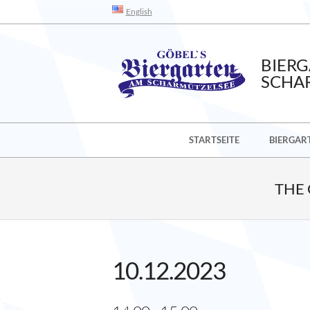
Skip
English
to
content
BIER
SCHA
Secondary
STARTSEITE
BIERGAR
Navigation
Menu
THE
10.12.2023