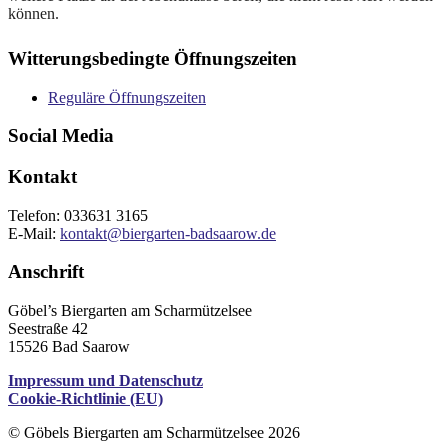
können.
2023-
Witterungsbedingte Öffnungszeiten
07-
27
Reguläre Öffnungszeiten
Social Media
Kontakt
Telefon: 033631 3165
E-Mail:
kontakt@biergarten-badsaarow.de
Anschrift
Göbel’s Biergarten am Scharmützelsee
Seestraße 42
15526 Bad Saarow
Impressum und Datenschutz
Cookie-Richtlinie (EU)
© Göbels Biergarten am Scharmützelsee 2026