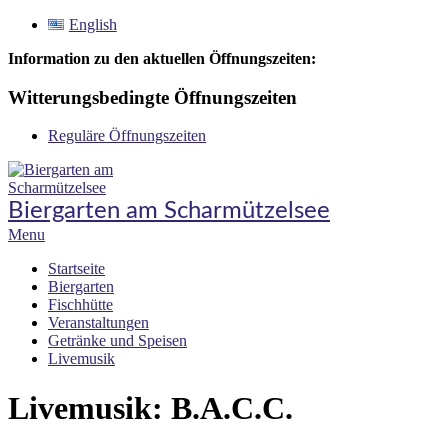
Skip
English
to
Information zu den aktuellen Öffnungszeiten:
content
Witterungsbedingte Öffnungszeiten
Reguläre Öffnungszeiten
Biergarten am Scharmützelsee
Secondary
Menu
Navigation
Startseite
Menu
Biergarten
Fischhütte
Veranstaltungen
Getränke und Speisen
Livemusik
Livemusik: B.A.C.C.