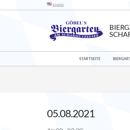
Skip
English
to
content
BIER
SCHA
Secondary
STARTSEITE
BIERGAR
Navigation
Menu
05.08.2021