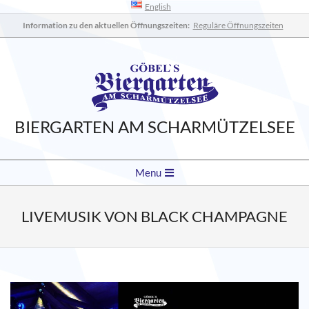
English
Skip
to
Information zu den aktuellen Öffnungszeiten:
Reguläre Öffnungszeiten
content
BIERGARTEN AM SCHARMÜTZELSEE
Secondary
Menu
Navigation
Menu
LIVEMUSIK VON BLACK CHAMPAGNE