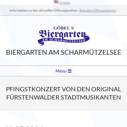
English
Skip
to
Information zu den aktuellen Öffnungszeiten:
Reguläre Öffnungszeiten
content
BIERGARTEN AM SCHARMÜTZELSEE
Secondary
Menu
Navigation
Menu
PFINGSTKONZERT VON DEN ORIGINAL
FÜRSTENWALDER STADTMUSIKANTEN